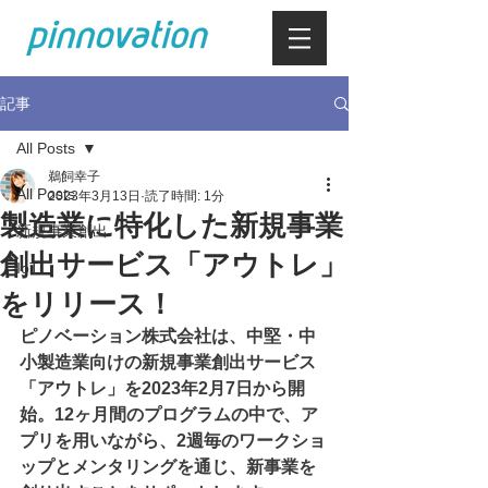
記事
All Posts
鵜飼幸子
All Posts
2023年3月13日
読了時間: 1分
製造業に特化した新規事業
新規事業創出
創出サービス「アウトレ」
IoT
をリリース！
ピノベーション株式会社は、中堅・中
小製造業向けの新規事業創出サービス
「アウトレ」を2023年2月7日から開
始。12ヶ月間のプログラムの中で、ア
プリを用いながら、2週毎のワークショ
ップとメンタリングを通じ、新事業を