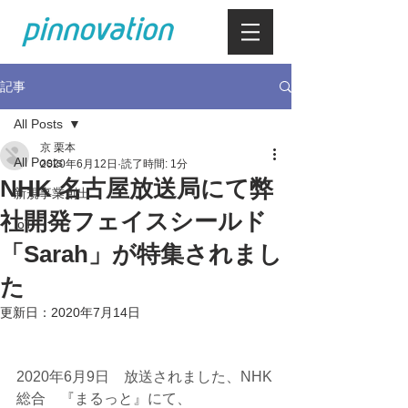
記事
All Posts
京 栗本
All Posts
2020年6月12日
読了時間: 1分
NHK 名古屋放送局にて弊
新規事業創出
社開発フェイスシールド
IoT
「Sarah」が特集されまし
た
更新日：
2020年7月14日
2020年6月9日　放送されました、NHK
総合　『まるっと』にて、